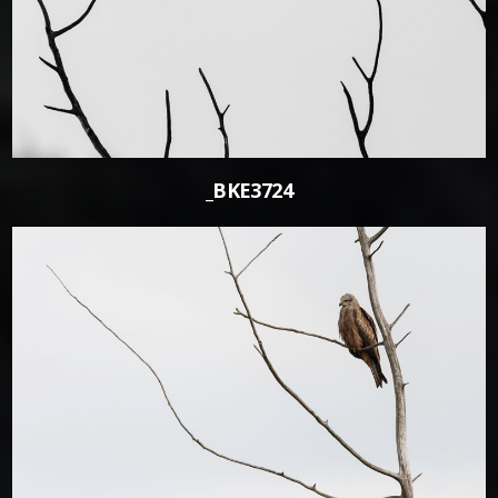
_BKE3724
0