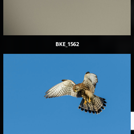
BKE_1562
0