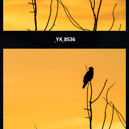
_YK_8536
0