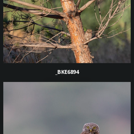
0
_BKE6894
0