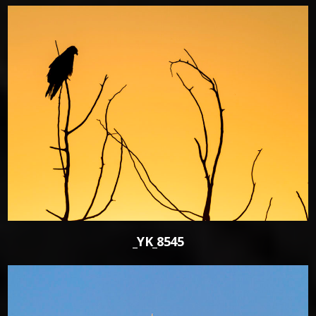
0
_YK_8545