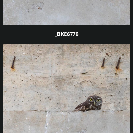
_BKE6776
0