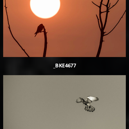
0
_BKE4677
0