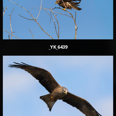
0
_YK_6439
0