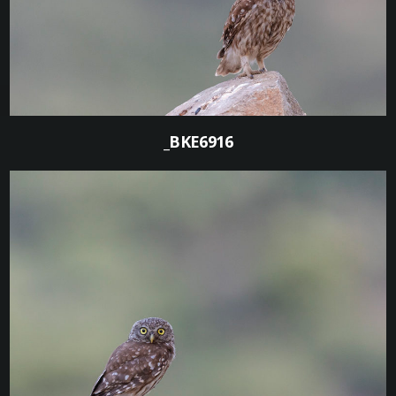
_BKE6916
0