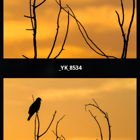
1
_YK_8534
0