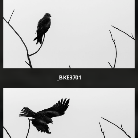
0
_BKE3701
0