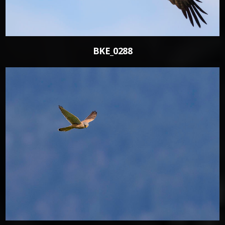
BKE_0288
0