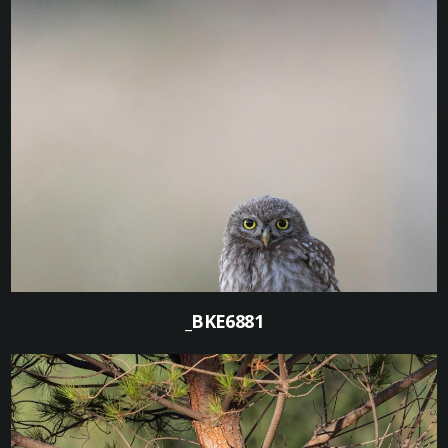
0
_BKE6881