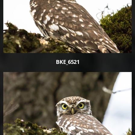
0
BKE_6521
0