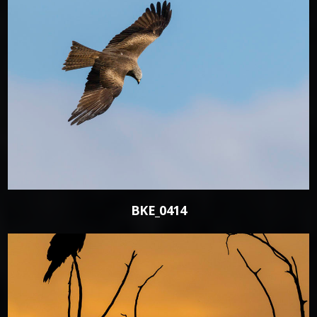
0
BKE_0414