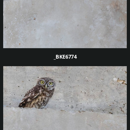
0
_BKE6774
0