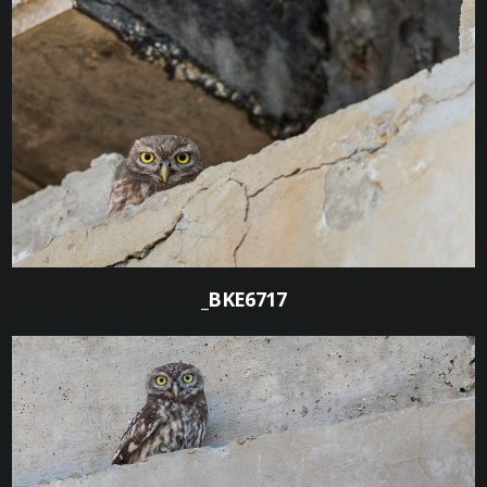
0
_BKE6717