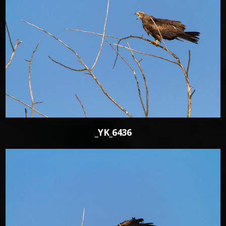
0
_YK_6436